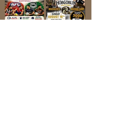
©2026 by Hobgoblin Japan K.K. All rights reserved