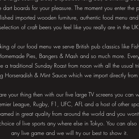
e dart boards for your pleasure.
The moment you enter the 
olished imported wooden furniture,
authentic food menu and
selection of craft beers you feel like you really are in the UK
lking of our food menu we serve British pub classics like Fis
Homemade Pies, Bangers & Mash and so much more. Ever
ve a
traditional Sunday Roast from noon with all the usual t
ng
Horseradish & Mint Sauce which we import directly from
s are your thing then with our five large TV screens you can
w
emier League, Rugby, F1, UFC, AFL and a host of other spo
eamed in great quality from around the world and you wont
 choice of
live sports any where else in Tokyo. You can also 
any live game and we will
try our best to show it.