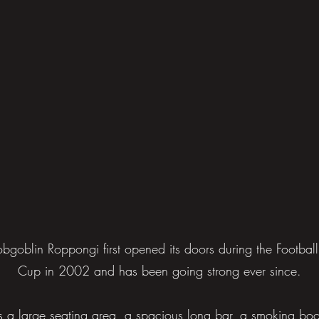
bgoblin Roppongi first opened its doors during the Footbal
Cup in 2002
and has been going strong ever since.
ers a large seating area, a spacious long bar, a smoking bo