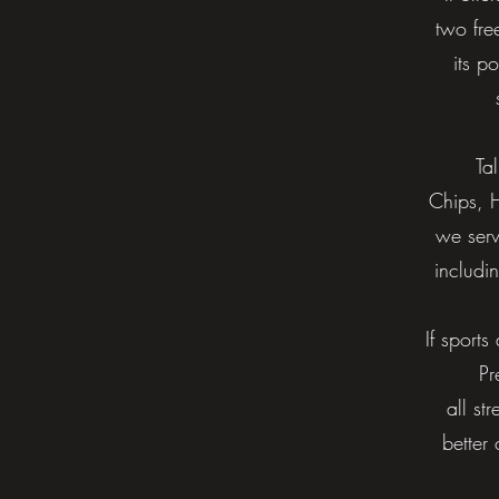
two fre
its p
Ta
Chips,
we ser
includi
If sport
Pr
all
str
better