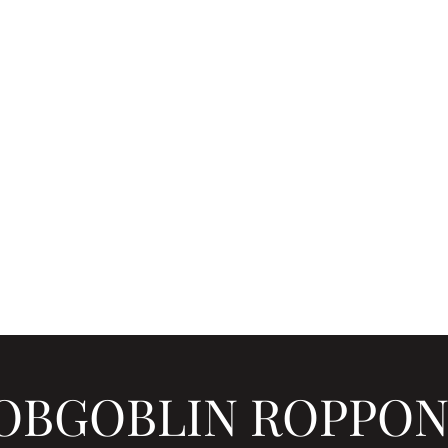
ROPPONGI | ホブゴブリン六本木
ENT SCHEDULE
COMPANY INFO
OBGOBLIN ROPPON