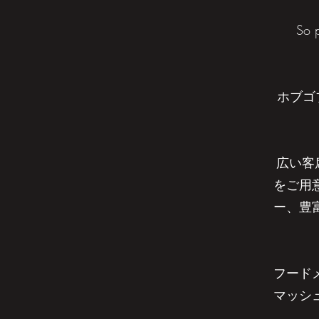
So p
ホブゴ
広い客
をご用
ー、豊
フード
マッシ