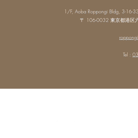
1/F, Aoba Roppongi Bldg, 3-16-3
〒 106-0032 東京都港区
roppongi
Tel :
03
Hobgoblin Roppongi ホブゴブリン六本木
©2026 by Hobgoblin Japan K.K. All rights reserved