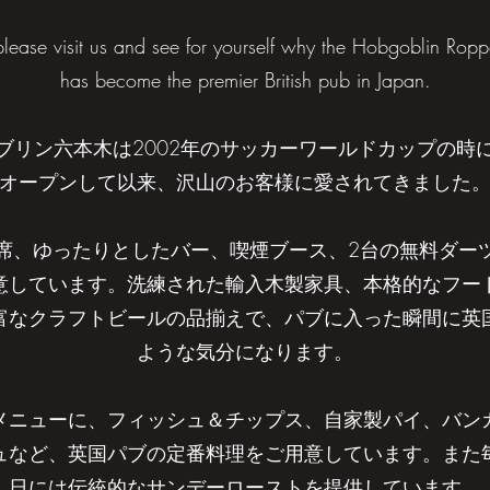
lease visit us and see for yourself why the Hobgoblin Rop
has
become the premier British pub in Japan.
ブリン六本木は2002年のサッカーワールドカップの時
オープンして以来、
沢山のお客様に愛されてきました
席、ゆったりとしたバー、喫煙ブース、2台の無料ダー
意しています。洗練された輸入木製家具、本格的なフー
富なクラフトビールの品揃えで、
パブに入った瞬間に英
ような気分になります。
メニューに、フィッシュ＆チップス、自家製パイ、バン
ュなど、
英国パブの定番料理をご用意しています。
また
日には伝統的なサンデーローストを提供しています。