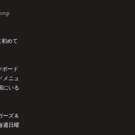
pongi
に初めて
。
ツボード
ドメニュ
国にいる
ガーズ＆
毎週日曜