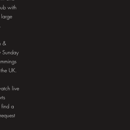
pub with
 large
.
h &
y Sunday
rimmings
 the UK.
atch live
rts
 find a
request