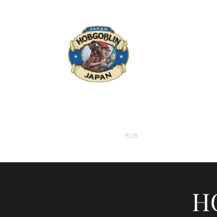
HOBGOBLIN 
HOME
PUB
MENU
SPORT & EV
H