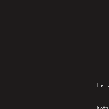
The Ho
It off